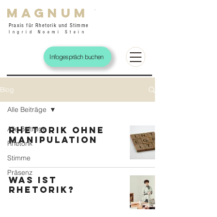
magnum
Praxis für Rhetorik und Stimme
Ingrid Noemi Stein
Infogespräch buchen
Blog
Alle Beiträge
Alle Beiträge
rhetorik ohne
Manipulation
Rhetorik
Stimme
Präsenz
was ist
Rhetorik?